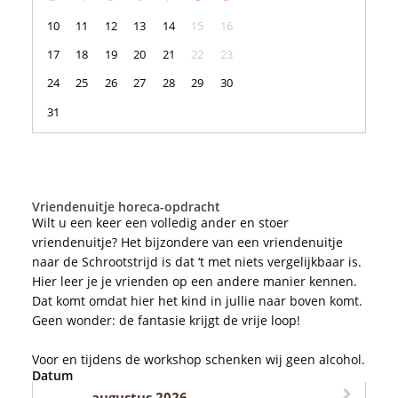
10
11
12
13
14
15
16
17
18
19
20
21
22
23
24
25
26
27
28
29
30
31
Vriendenuitje horeca-opdracht
Wilt u een keer een volledig ander en stoer
vriendenuitje? Het bijzondere van een vriendenuitje
naar de Schrootstrijd is dat ‘t met niets vergelijkbaar is.
Hier leer je je vrienden op een andere manier kennen.
Dat komt omdat hier het kind in jullie naar boven komt.
Geen wonder: de fantasie krijgt de vrije loop!
Voor en tijdens de workshop schenken wij geen alcohol.
Datum
augustus 2026