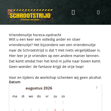
Programma & Kosten
Eten & Drinken
Vriendenuitje horeca-opdracht
Wilt u een keer een volledig ander en stoer
vriendenuitje? Het bijzondere van een vriendenuitje
naar de Schrootstrijd is dat ‘t met niets vergelijkbaar is.
Hier leer je je vrienden op een andere manier kennen.
Dat komt omdat hier het kind in jullie naar boven komt.
Geen wonder: de fantasie krijgt de vrije loop!
Voor en tijdens de workshop schenken wij geen alcohol.
Datum
augustus 2026
maandag
dinsdag
woensdag
donderdag
vrijdag
zaterdag
zondag
ma
di
wo
do
vr
za
zo
1
2
3
4
5
6
7
8
9