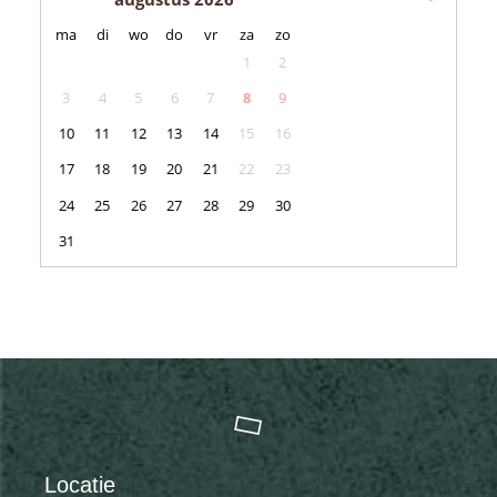
maandag
dinsdag
woensdag
donderdag
vrijdag
zaterdag
zondag
ma
di
wo
do
vr
za
zo
1
2
3
4
5
6
7
8
9
10
11
12
13
14
15
16
17
18
19
20
21
22
23
24
25
26
27
28
29
30
31
Locatie