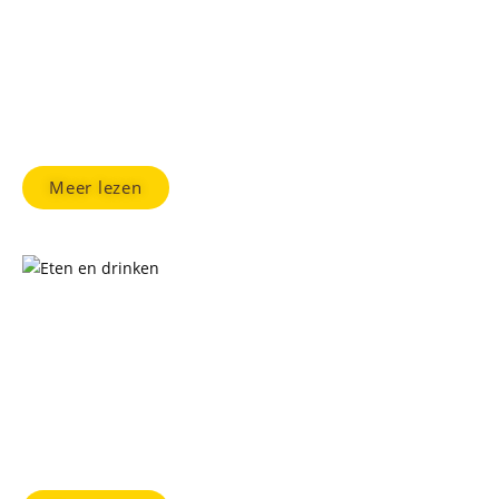
Vrijgezellen Feest
Wilt u een keer een volledig ander en stoer
vrijgezellenfeest? Begin de dag met een schrootstrijd.
Meer lezen
Eten & Drinken
Op een lege maag kun je niet strijden, bekijk ons aanbod
van overheerlijke maaltijden.