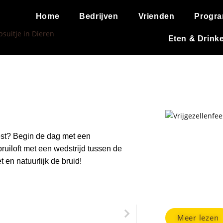
Home
Bedrijven
Vrienden
Progr
Eten & Drink
Vrijgezell
Wilt u een keer e
vrijgezellenfees
schrootstrijd.
Meer lezen