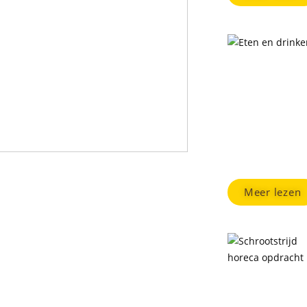
Eten & Dr
Op een lege maag 
aanbod van overh
Meer lezen
Vriendenui