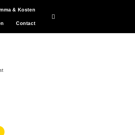
amma & Kosten
en
Contact
en Feest
en volledig ander en stoer
t? Begin de dag met een