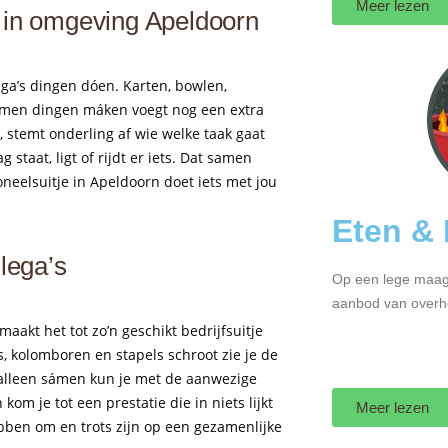
Meer lezen
e in omgeving Apeldoorn
ga’s dingen dóen. Karten, bowlen,
 samen dingen máken voegt nog een extra
, stemt onderling af wie welke taak gaat
staat, ligt of rijdt er iets. Dat samen
oneelsuitje in Apeldoorn doet iets met jou
Eten & 
llega’s
Op een lege maag k
aanbod van overhe
maakt het tot zo’n geschikt bedrijfsuitje
rs, kolomboren en stapels schroot zie je de
 alleen sámen kun je met de aanwezige
m je tot een prestatie die in niets lijkt
Meer lezen
ebben om en trots zijn op een gezamenlijke