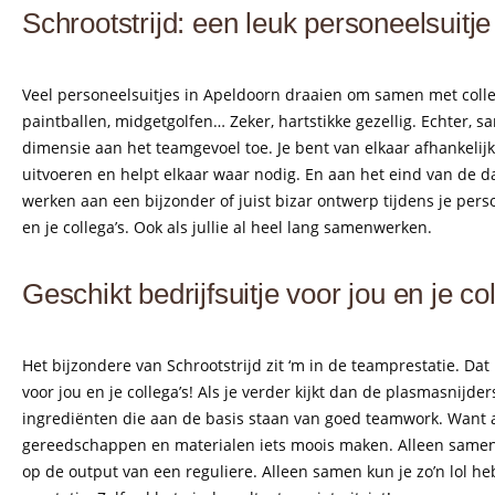
Schrootstrijd: een leuk personeelsuitj
Veel personeelsuitjes in Apeldoorn draaien om samen met colle
paintballen, midgetgolfen… Zeker, hartstikke gezellig. Echter,
dimensie aan het teamgevoel toe. Je bent van elkaar afhankelijk
uitvoeren en helpt elkaar waar nodig. En aan het eind van de dag 
werken aan een bijzonder of juist bizar ontwerp tijdens je pers
en je collega’s. Ook als jullie al heel lang samenwerken.
Geschikt bedrijfsuitje voor jou en je co
Het bijzondere van Schrootstrijd zit ‘m in de teamprestatie. Dat 
voor jou en je collega’s! Als je verder kijkt dan de plasmasnijde
ingrediënten die aan de basis staan van goed teamwork. Want
gereedschappen en materialen iets moois maken. Alleen samen ko
op de output van een reguliere. Alleen samen kun je zo’n lol h