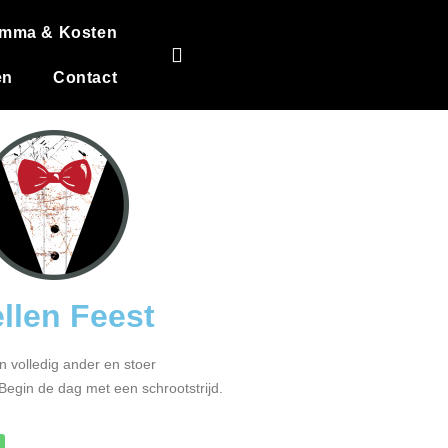
amma & Kosten
en
Contact
ellen Feest
n volledig ander en stoer
 Begin de dag met een schrootstrijd.