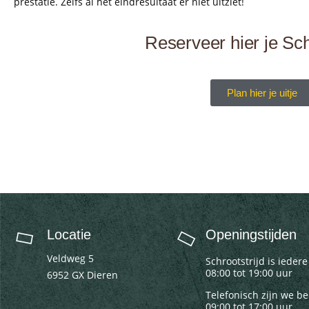
prestatie. Zelfs al het eindresultaat er niet uitziet!
Reserveer hier je Sch
Plan hier je uitje
Locatie
Openingstijden
Veldweg 5
Schrootstrijd is ieder
08:00 tot 19:00 uur
6952 GX Dieren
Telefonisch zijn we b
09:00 tot 17:00 uur