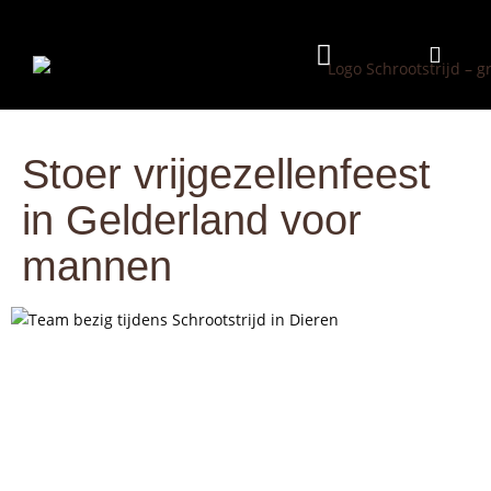
Programma & Kosten
Eten & Drinken
Stoer vrijgezellenfeest
in Gelderland voor
mannen