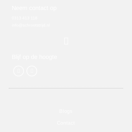
Neem contact op
0313 413 118
info@schrootstrijd.nl
Blijf op de hoogte
Blogs
Contact