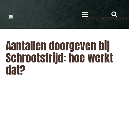
Programma & Kosten
Eten & Drinken
Aantallen doorgeven bij
Schrootstrijd: hoe werkt
dat?