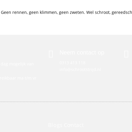
n. Geen rennen, geen klimmen, geen zweten. Wel schroot, gereedsch
Neem contact op
0313 413 118
e dag mogelijk van
info@schrootstrijd.nl
ereikbaar ma t/m vr
Blogs
Contact