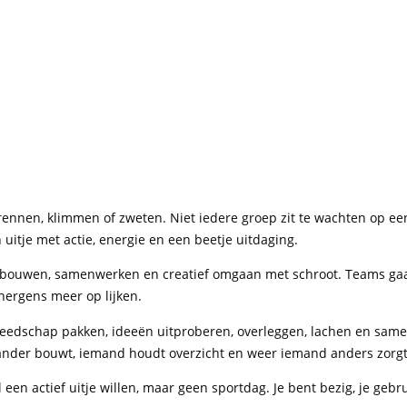
rennen, klimmen of zweten. Niet iedere groep zit te wachten op een 
n uitje met actie, energie en een beetje uitdaging.
t om bouwen, samenwerken en creatief omgaan met schroot. Teams g
nergens meer op lijken.
Gereedschap pakken, ideeën uitproberen, overleggen, lachen en sam
 ander bouwt, iemand houdt overzicht en weer iemand anders zorgt 
 een actief uitje willen, maar geen sportdag. Je bent bezig, je ge