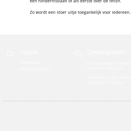
een hindernisbaan of als eerste over de finish.
Zo wordt een stoer uitje toegankelijk voor iederee
Locatie
Openingstijden
Veldweg 5
Schrootstrijd is ieder
08:00 tot 19:00 uur
6952 GX Dieren
Telefonisch zijn we b
09:00 tot 17:00 uur